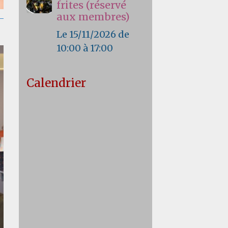
frites (réservé
aux membres)
Le 15/11/2026
de
10:00
à 17:00
Calendrier