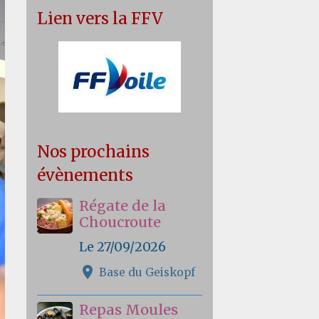
Lien vers la FFV
Nos prochains
évènements
Régate de la
Choucroute
Le 27/09/2026
Base du Geiskopf
Repas Moules