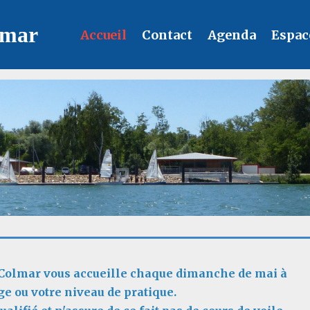
lmar
Accueil
Contact
Agenda
Espac
 Colmar vous accueille chaque dimanche de mai à
âge ou votre niveau de pratique.