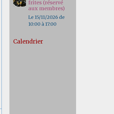
frites (réservé
aux membres)
Le 15/11/2026
de
10:00
à 17:00
Calendrier