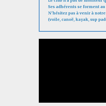
Le club n'a pas de moniteur qu
Ses adhérents se forment au 
N'hésitez pas à venir à notr
(voile, canoë, kayak, sup pad