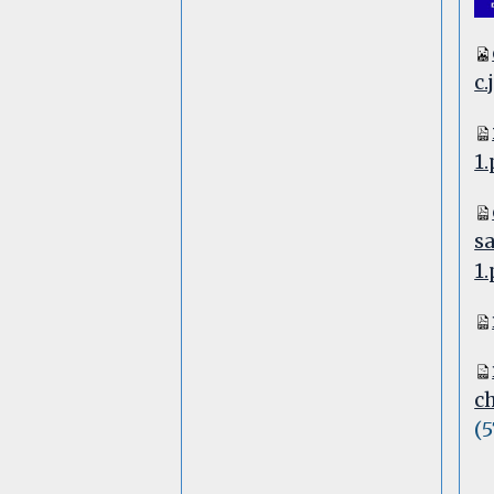
c.
1.
s
1.
c
(5