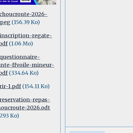
choucroute-2026-
jpeg
(156.39 Ko)
inscription-regate-
pdf
(1.06 Mo)
questionnaire-
ante-ffvoile-mineur-
pdf
(334.64 Ko)
rir-1.pdf
(154.11 Ko)
reservation-repas-
houcroute-2026.odt
7.93 Ko)