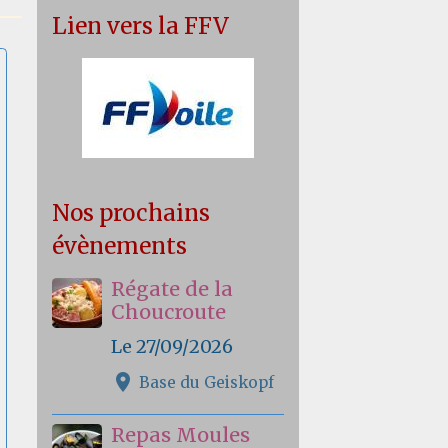
Lien vers la FFV
Nos prochains
évènements
Régate de la
Choucroute
Le 27/09/2026
Base du Geiskopf
Repas Moules