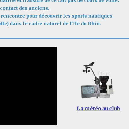
alifié et n'assure de ce fait pas de cours de voile.
contact des anciens.
e rencontre pour découvrir les sports nautiques
dle) dans le cadre naturel de l'Ile du Rhin.
La météo au club