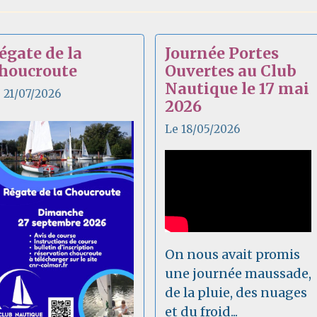
égate de la
Journée Portes
houcroute
Ouvertes au Club
Nautique le 17 mai
 21/07/2026
2026
Le 18/05/2026
On nous avait promis
une journée maussade,
de la pluie, des nuages
et du froid...