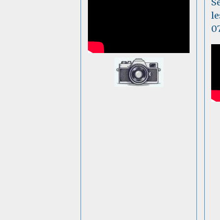
S
l
07