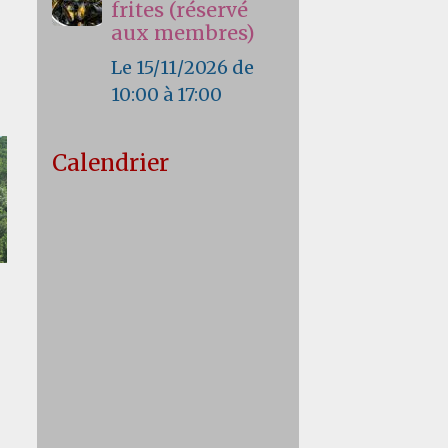
frites (réservé
aux membres)
Le 15/11/2026
de
10:00
à 17:00
Calendrier