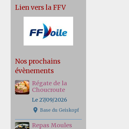
Lien vers la FFV
Nos prochains
évènements
Régate de la
Choucroute
Le 27/09/2026
Base du Geiskopf
Repas Moules