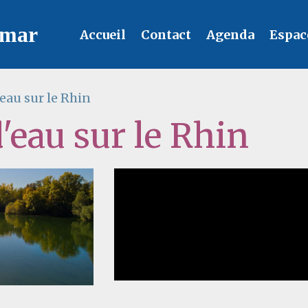
lmar
Accueil
Contact
Agenda
Espac
eau sur le Rhin
'eau sur le Rhin