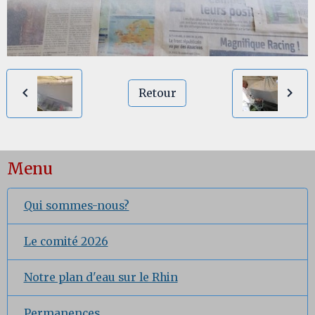
Retour
Menu
Qui sommes-nous?
Le comité 2026
Notre plan d'eau sur le Rhin
Permanences