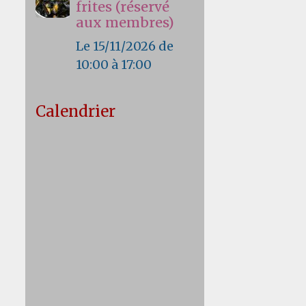
frites (réservé
aux membres)
Le 15/11/2026
de
10:00
à 17:00
Calendrier