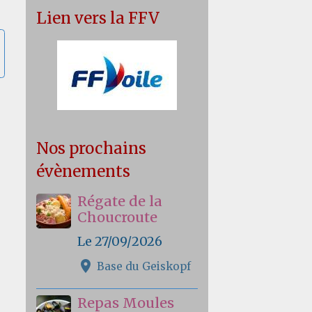
Lien vers la FFV
Nos prochains
évènements
Régate de la
Choucroute
Le 27/09/2026
Base du Geiskopf
Repas Moules