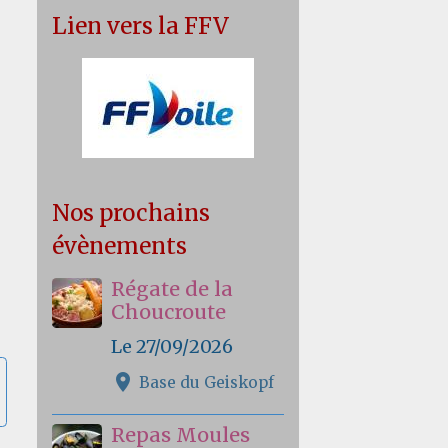
Lien vers la FFV
Nos prochains
évènements
Régate de la
Choucroute
Le 27/09/2026
Base du Geiskopf
Repas Moules