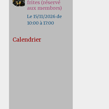
frites (réservé
aux membres)
Le 15/11/2026
de
10:00
à 17:00
Calendrier