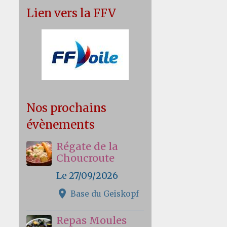
Lien vers la FFV
Nos prochains
évènements
Régate de la
Choucroute
Le 27/09/2026
Base du Geiskopf
Repas Moules