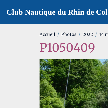
Club Nautique du Rhin de Co
Accueil
Photos
2022
14 
P1050409