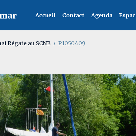
lmar
Accueil
Contact
Agenda
Espac
mai Régate au SCNB
P1050409