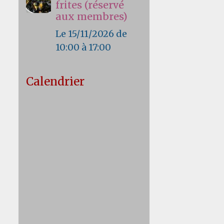
frites (réservé
aux membres)
Le 15/11/2026
de
10:00
à 17:00
Calendrier