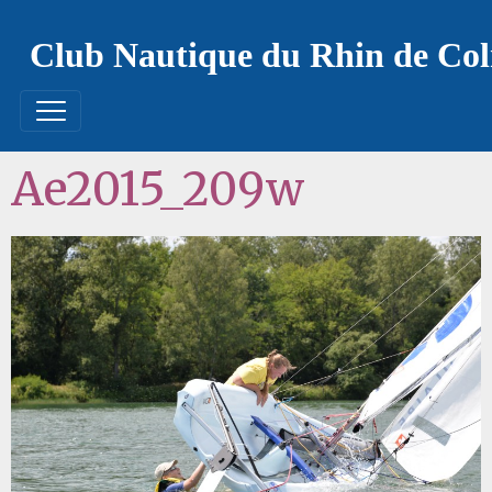
Club Nautique du Rhin de Co
Ae2015_209w