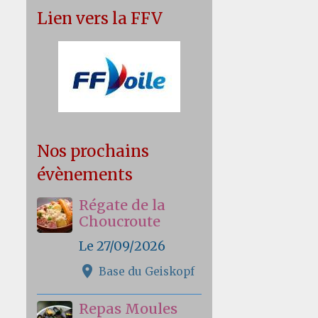
Lien vers la FFV
Nos prochains
évènements
Régate de la
Choucroute
Le 27/09/2026
Base du Geiskopf
Repas Moules