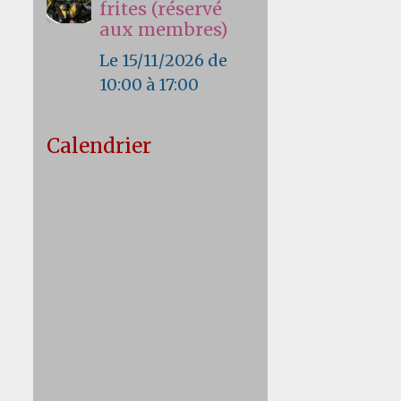
frites (réservé
aux membres)
Le 15/11/2026
de
10:00
à 17:00
Calendrier