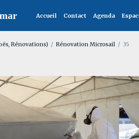
lmar
Accueil
Contact
Agenda
Espac
oës, Rénovations)
Rénovation Microsail
35