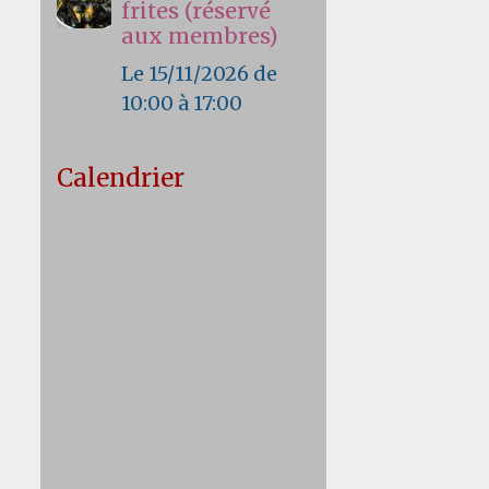
frites (réservé
aux membres)
Le 15/11/2026
de
10:00
à 17:00
Calendrier