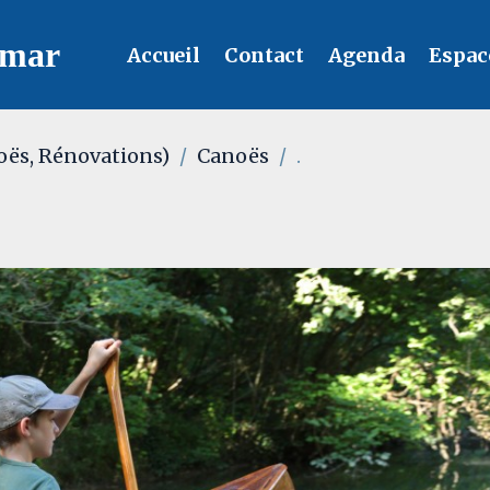
lmar
Accueil
Contact
Agenda
Espac
oës, Rénovations)
Canoës
.