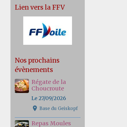
Lien vers la FFV
Nos prochains
évènements
Régate de la
Choucroute
Le 27/09/2026
Base du Geiskopf
Repas Moules