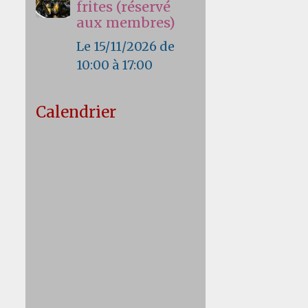
frites (réservé
aux membres)
Le 15/11/2026
de
10:00
à 17:00
Calendrier