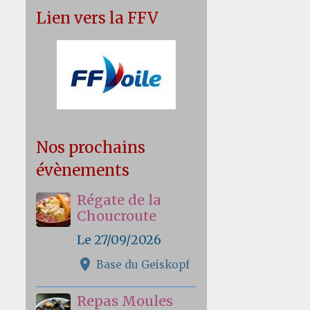
Lien vers la FFV
Nos prochains
évènements
Régate de la
Choucroute
Le 27/09/2026
Base du Geiskopf
Repas Moules