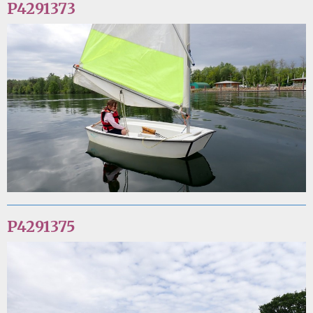
P4291373
P4291375