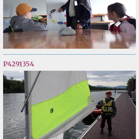
P4291354