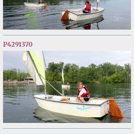
P4291370