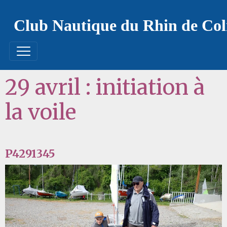
Club Nautique du Rhin de Co
29 avril : initiation à
la voile
P4291345