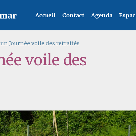
lmar
Accueil
Contact
Agenda
Espac
uin Journée voile des retraités
née voile des