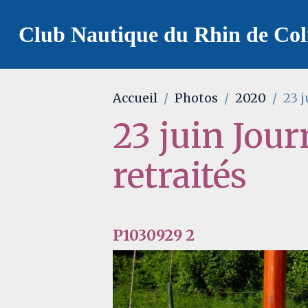
Club Nautique du Rhin de Co
Accueil
Photos
2020
23 j
23 juin Jour
retraités
P1030929 2