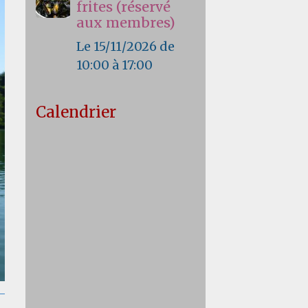
frites (réservé
aux membres)
Le 15/11/2026
de
10:00
à 17:00
Calendrier