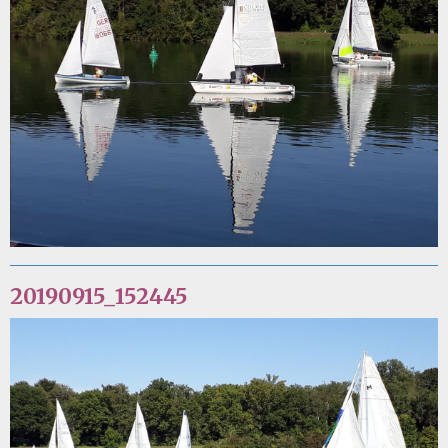
20190915_152445