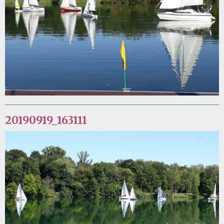
20190919_163111