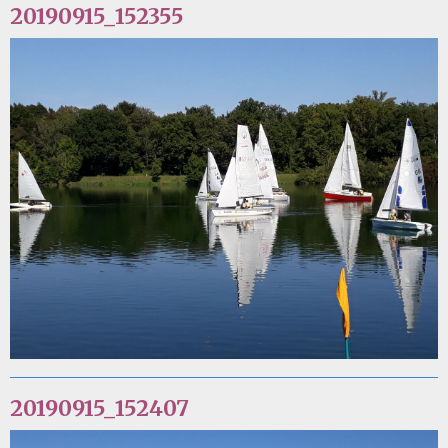
20190915_152355
20190915_152407