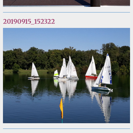
20190915_152322