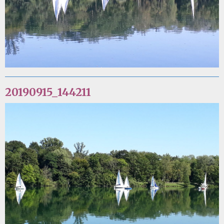
20190915_144211