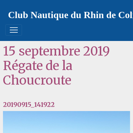
Club Nautique du Rhin de Co
15 septembre 2019
Régate de la
Choucroute
20190915_141922