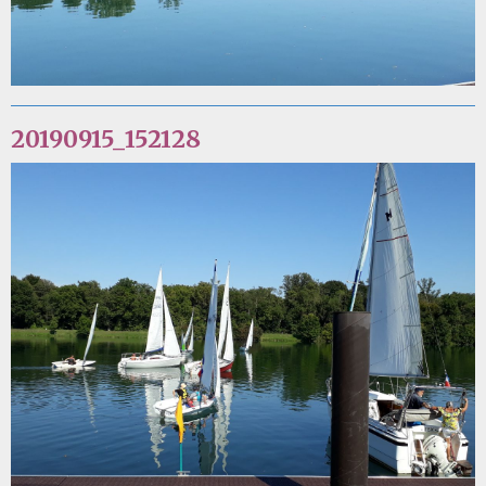
20190915_152128