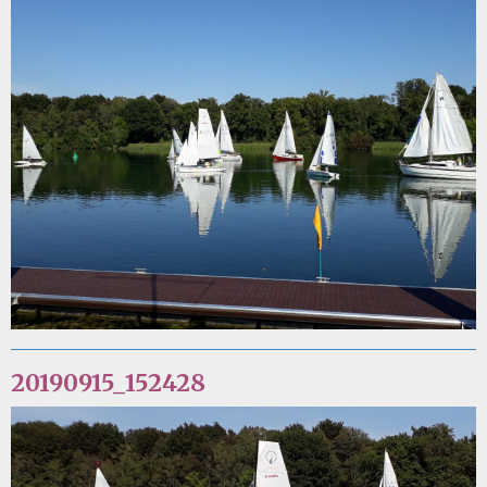
20190915_152428