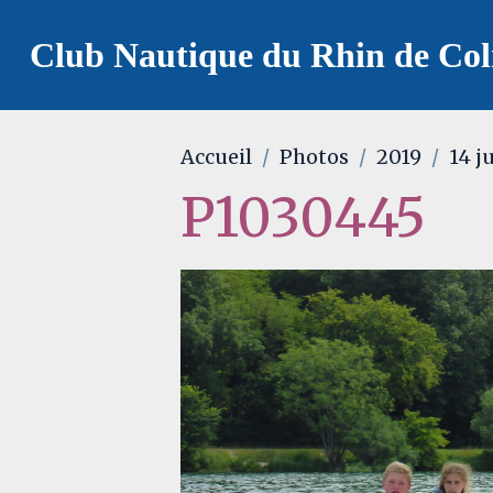
Club Nautique du Rhin de Co
Accueil
Photos
2019
14 ju
P1030445