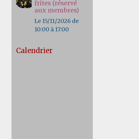
frites (réservé
aux membres)
Le 15/11/2026
de
10:00
à 17:00
Calendrier