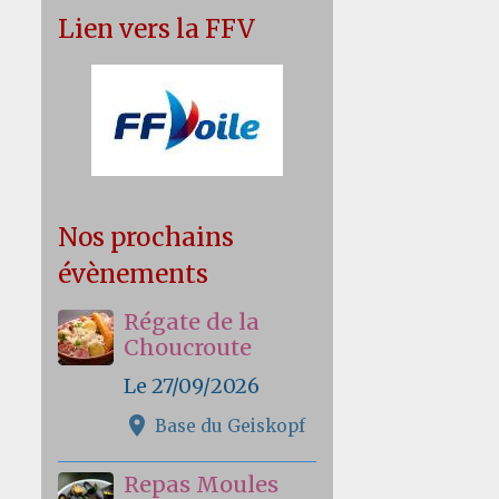
Lien vers la FFV
Nos prochains
évènements
Régate de la
Choucroute
Le 27/09/2026
Base du Geiskopf
Repas Moules