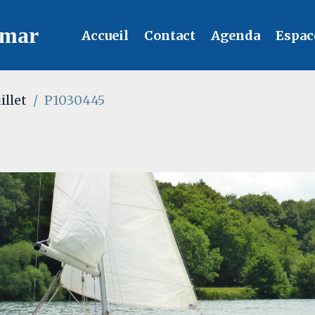
lmar
Accueil
Contact
Agenda
Espac
illet
P1030445