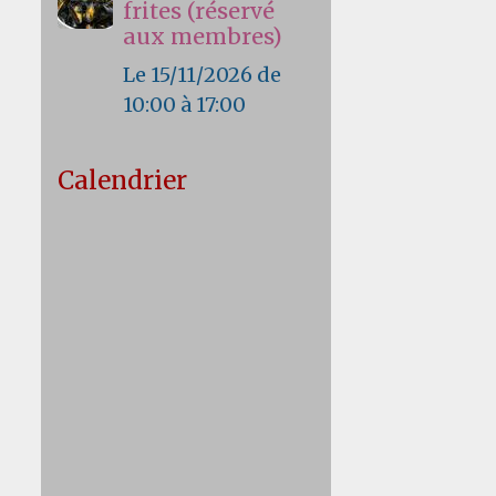
frites (réservé
aux membres)
Le 15/11/2026
de
10:00
à 17:00
Calendrier