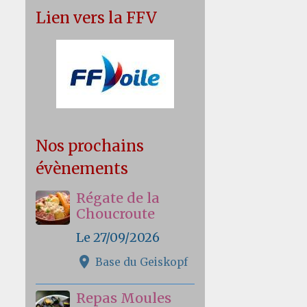
Lien vers la FFV
Nos prochains
évènements
Régate de la
Choucroute
Le 27/09/2026
Base du Geiskopf
Repas Moules