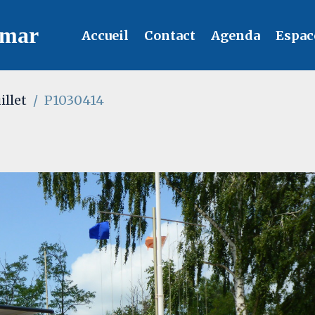
lmar
Accueil
Contact
Agenda
Espac
illet
P1030414