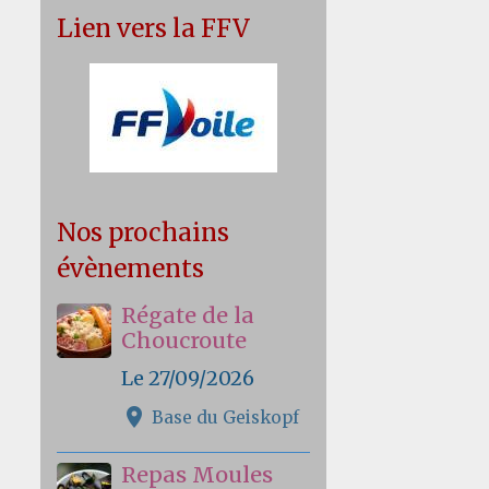
Lien vers la FFV
Nos prochains
évènements
Régate de la
Choucroute
Le 27/09/2026
Base du Geiskopf
Repas Moules