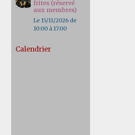
frites (réservé
aux membres)
Le 15/11/2026
de
10:00
à 17:00
Calendrier