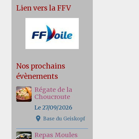
Lien vers la FFV
Nos prochains
évènements
Régate de la
Choucroute
Le 27/09/2026
Base du Geiskopf
Repas Moules