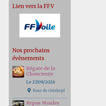
Lien vers la FFV
Nos prochains
évènements
Régate de la
Choucroute
Le 27/09/2026
Base du Geiskopf
Repas Moules