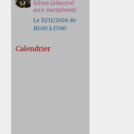
frites (réservé
aux membres)
Le 15/11/2026
de
10:00
à 17:00
Calendrier