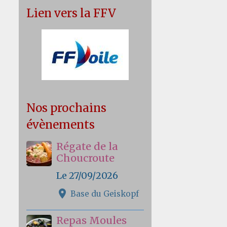
Lien vers la FFV
Nos prochains
évènements
Régate de la
Choucroute
Le 27/09/2026
Base du Geiskopf
Repas Moules