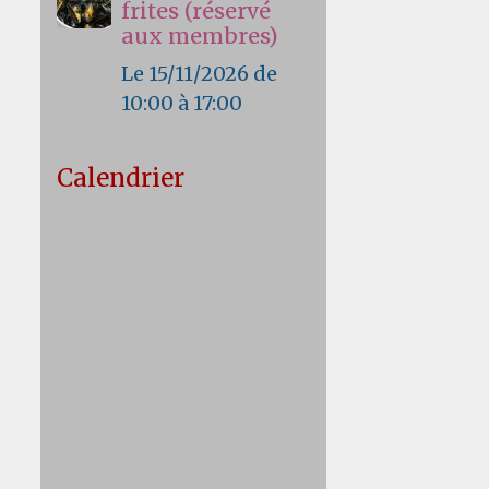
frites (réservé
aux membres)
Le 15/11/2026
de
10:00
à 17:00
Calendrier