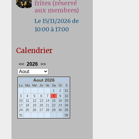
frites (réservé
aux membres)
Le 15/11/2026
de
10:00
à 17:00
Calendrier