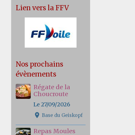
Lien vers la FFV
Nos prochains
évènements
Régate de la
Choucroute
Le 27/09/2026
Base du Geiskopf
Repas Moules