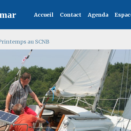
lmar
Accueil
Contact
Agenda
Espac
 Printemps au SCNB