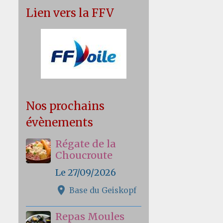
Lien vers la FFV
Nos prochains
évènements
Régate de la
Choucroute
Le 27/09/2026
Base du Geiskopf
Repas Moules