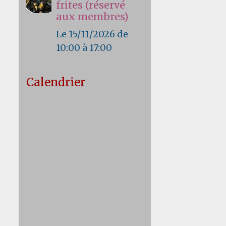
frites (réservé
aux membres)
Le 15/11/2026
de
10:00
à 17:00
Calendrier